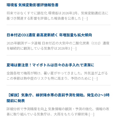
環境省 気候変動影響評価報告書
将来ではなくすでに顕在化 環境省は2026年2月、気候変動適応法に
基づき関連する影響を評価した報告書を公表した […]
日本付近CO2濃度 最高更新続く 年増加量も拡大傾向
2025年観測データ速報 日本付近の大気中の二酸化炭素（CO2）濃度
を継続的に観測している気象庁は2026年3 […]
夏場は要注意！マイボトルは日々のお手入れで清潔に
全国各地で梅雨が明け、暑い夏がやってきました。外気温が上がる
この季節は熱中症のリスクも特に高まり、予防のために […]
【解説】気象庁、線状降水帯の直前予測を開始。発生の2〜3時
間前に発表
詳細分析で予測精度を向上 気象情報の観測・予測の強化、情報の改
善に取り組んでいる気象庁は、大雨をもたらす線状降 […]