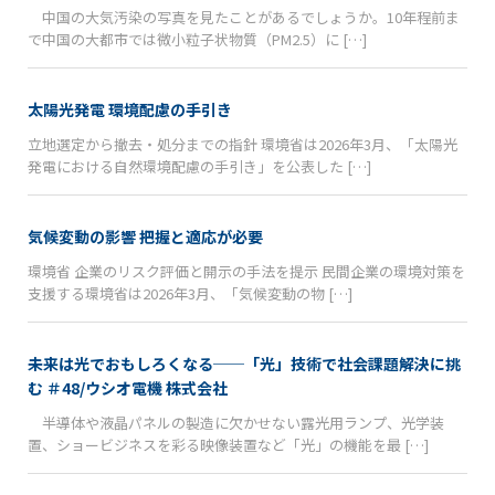
中国の大気汚染の写真を見たことがあるでしょうか。10年程前ま
で中国の大都市では微小粒子状物質（PM2.5）に […]
太陽光発電 環境配慮の手引き
立地選定から撤去・処分までの指針 環境省は2026年3月、「太陽光
発電における自然環境配慮の手引き」を公表した […]
気候変動の影響 把握と適応が必要
環境省 企業のリスク評価と開示の手法を提示 民間企業の環境対策を
支援する環境省は2026年3月、「気候変動の物 […]
未来は光でおもしろくなる──「光」技術で社会課題解決に挑
む ＃48/ウシオ電機 株式会社
半導体や液晶パネルの製造に欠かせない露光用ランプ、光学装
置、ショービジネスを彩る映像装置など「光」の機能を最 […]