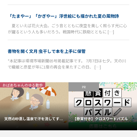
「たまやー」「かぎやー」浮世絵にも描かれた夏の風物詩
夏といえば花火大会。ごう音とともに夜空を美しく照らす光に心
が躍るという人も多いだろう。戦国時代に鉄砲とともに […]
書物を開く文月 虫干しで本を上手に保管
*本記事は環境市場新聞85号掲載記事です。 7月7日は七夕。天の川
で織姫と彦星が年に1度の再会を果たすこの日、 […]
おばあちゃんのゆる散歩
PR
天然の砂蒸し温泉で汗を流してす...
【懸賞付き】クロスワードパズル