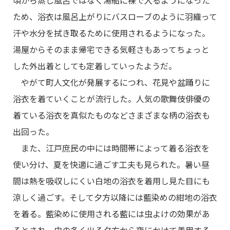
ため、浴衣は風呂上がりにバスローブのように羽織って
汗や水分を拭き取るために使用されるようになった。
湯屋からそのまま帰宅できる気軽さもあってちょっと
した外出着としても定着していったようだ。
やがて町人文化が発展するにつれ、花見や盆踊りに
浴衣を着ていくことが流行した。人気の歌舞伎俳優の
着ている浴衣を真似たものなどさまざまな柄の浴衣も
出回った。
また、江戸庶民の中には時間帯によって着る浴衣を
使い分け、夏を快適に過ごす工夫も見られた。暑い昼
間は熱を吸収しにくい白地の浴衣を着用し見た目にも
涼しく過ごす。そして夕方以降には藍染めの紺地の浴衣
を着る。藍染めに使用される藍には虫よけの効果があ
るとされ、虫の多く出る夕方から夜にかけて着用する