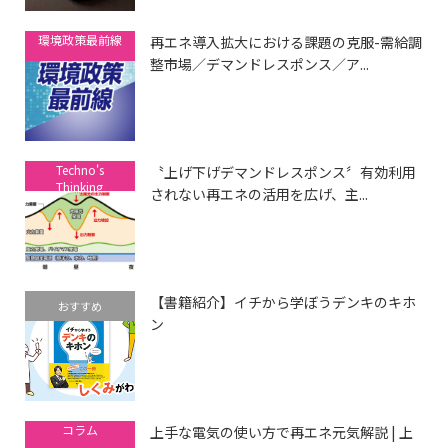
環境政策最前線
再エネ導入拡大における課題の克服-需給調
整市場／デマンドレスポンス／ア...
Techno's
〝上げ下げデマンドレスポンス〞有効利用
Thinking
されない再エネの活用を広げ、主...
【書籍紹介】イチから学ぼうデンキのキホ
おすすめ
ン
コラム
上手な電気の使い方で再エネ元気解説 | 上