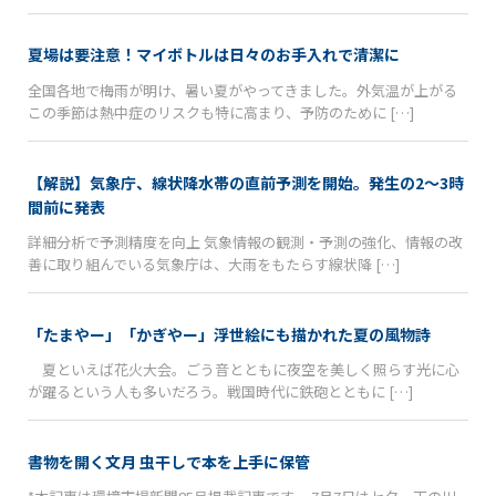
夏場は要注意！マイボトルは日々のお手入れで清潔に
全国各地で梅雨が明け、暑い夏がやってきました。外気温が上がる
この季節は熱中症のリスクも特に高まり、予防のために […]
【解説】気象庁、線状降水帯の直前予測を開始。発生の2〜3時
間前に発表
詳細分析で予測精度を向上 気象情報の観測・予測の強化、情報の改
善に取り組んでいる気象庁は、大雨をもたらす線状降 […]
「たまやー」「かぎやー」浮世絵にも描かれた夏の風物詩
夏といえば花火大会。ごう音とともに夜空を美しく照らす光に心
が躍るという人も多いだろう。戦国時代に鉄砲とともに […]
書物を開く文月 虫干しで本を上手に保管