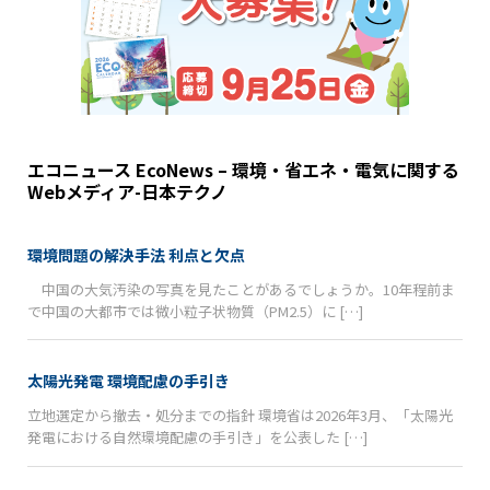
エコニュース EcoNews – 環境・省エネ・電気に関する
Webメディア-日本テクノ
環境問題の解決手法 利点と欠点
中国の大気汚染の写真を見たことがあるでしょうか。10年程前ま
で中国の大都市では微小粒子状物質（PM2.5）に […]
太陽光発電 環境配慮の手引き
立地選定から撤去・処分までの指針 環境省は2026年3月、「太陽光
発電における自然環境配慮の手引き」を公表した […]