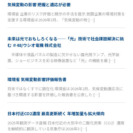
気候変動の影響 把握と適応が必要
環境省 企業のリスク評価と開示の手法を提示 民間企業の環境対策を
支援する環境省は2026年3月、「気候変動の物 […]
未来は光でおもしろくなる──「光」技術で社会課題解決に挑
む ＃48/ウシオ電機 株式会社
半導体や液晶パネルの製造に欠かせない露光用ランプ、光学装
置、ショービジネスを彩る映像装置など「光」の機能を最 […]
環境省 気候変動影響評価報告書
将来ではなくすでに顕在化 環境省は2026年2月、気候変動適応法に
基づき関連する影響を評価した報告書を公表した […]
日本付近CO2濃度 最高更新続く 年増加量も拡大傾向
2025年観測データ速報 日本付近の大気中の二酸化炭素（CO2）濃度
を継続的に観測している気象庁は2026年3 […]