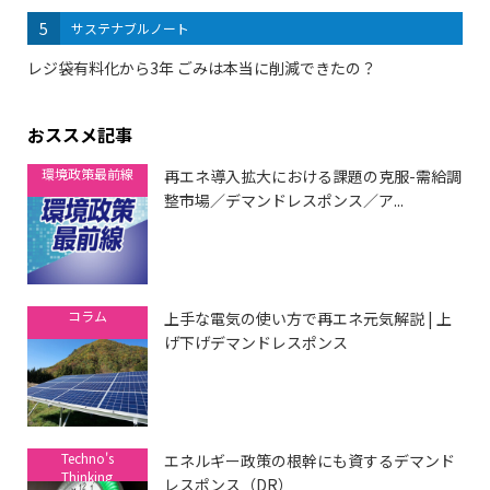
5
サステナブルノート
レジ袋有料化から3年 ごみは本当に削減できたの？
おススメ記事
環境政策最前線
再エネ導入拡大における課題の克服-需給調
整市場／デマンドレスポンス／ア...
コラム
上手な電気の使い方で再エネ元気解説 | 上
げ下げデマンドレスポンス
Techno's
エネルギー政策の根幹にも資するデマンド
Thinking
レスポンス（DR）