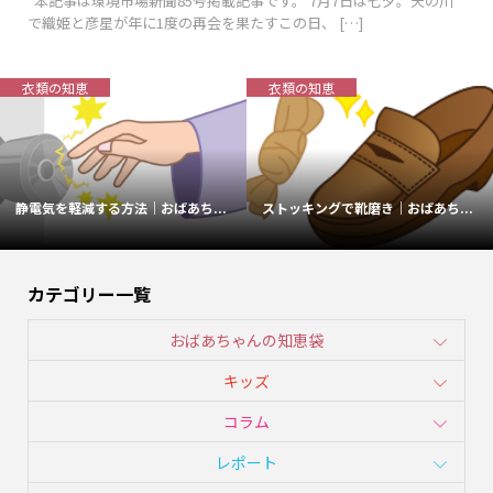
*本記事は環境市場新聞85号掲載記事です。 7月7日は七夕。天の川
で織姫と彦星が年に1度の再会を果たすこの日、 […]
衣類の知恵
衣類の知恵
静電気を軽減する方法｜おばあち...
ストッキングで靴磨き｜おばあち...
カテゴリー一覧
おばあちゃんの知恵袋
キッズ
コラム
レポート