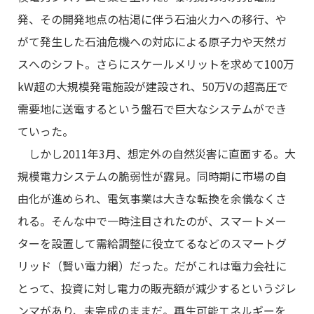
発、その開発地点の枯渇に伴う石油火力への移行、や
がて発生した石油危機への対応による原子力や天然ガ
スへのシフト。さらにスケールメリットを求めて100万
kW超の大規模発電施設が建設され、50万Vの超高圧で
需要地に送電するという盤石で巨大なシステムができ
ていった。
しかし2011年3月、想定外の自然災害に直面する。大
規模電力システムの脆弱性が露見。同時期に市場の自
由化が進められ、電気事業は大きな転換を余儀なくさ
れる。そんな中で一時注目されたのが、スマートメー
ターを設置して需給調整に役立てるなどのスマートグ
リッド（賢い電力網）だった。だがこれは電力会社に
とって、投資に対し電力の販売額が減少するというジレ
ンマがあり、未完成のままだ。再生可能エネルギーを