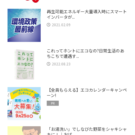
再生可能エネルギー大量導入時にスマート
インバータが...
2021.02.09
これってホントにエコなの?日常生活のあ
ちこちで遭遇す...
2022.08.23
【全員もらえる】エコカレンダーキャンペ
ーン!
PR
「お湯洗い」でしなびた野菜をシャキシャ
キに！｜おば...