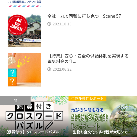
全社一丸で困難に打ち克つ Scene 57
2023.10.10
【特集】安心・安全の供給体制を実現する
電気料金の仕...
2022.06.22
生物多様性レポート
PR
【懸賞付き】クロスワードパズル
生物も食文化も多様性が大切シカ...