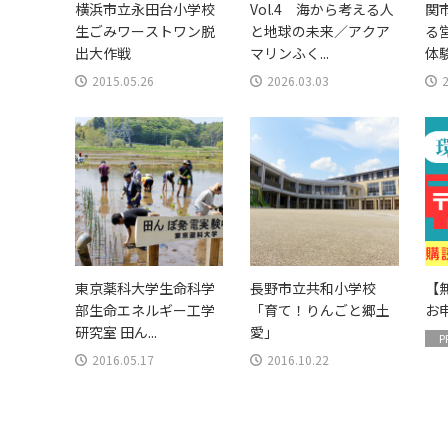
横浜市立永田台小学校
Vol.4 海から考える人
関
生ごみワーストワン脱
と地球の未来／アクア
る
出大作戦
マリンふく...
体
2015.05.26
2026.03.03
東京薬科大学生命科学
長野市立共和小学校
【
部生命エネルギー工学
「育て！りんごと郷土
お
研究室 田ん...
愛」
P
2016.05.17
2016.10.22