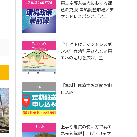
環境政策最前線
再エネ導入拡大における課
題の克服-需給調整市場／デ
マンドレスポンス／ア...
Techno's
〝上げ下げデマンドレスポ
Thinking
ンス〞有効利用されない再
エネの活用を広げ、主...
【無料】環境市場新聞お申
PR
し込み
コラム
上手な電気の使い方で再エ
ネ元気解説 | 上げ下げデマ