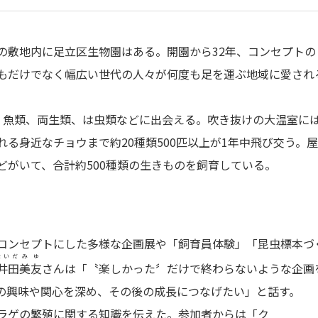
の敷地内に足立区生物園はある。開園から32年、コンセプトの
もだけでなく幅広い世代の人々が何度も足を運ぶ地域に愛され
、魚類、両生類、は虫類などに出会える。吹き抜けの大温室に
る身近なチョウまで約20種類500匹以上が1年中飛び交う。
がいて、合計約500種類の生きものを飼育している。
コンセプトにした多様な企画展や「飼育員体験」「昆虫標本づ
ないだ
みゆ
井田
美友
さんは「〝楽しかった〞だけで終わらないような企画
の興味や関心を深め、その後の成長につなげたい」と話す。
ラゲの繁殖に関する知識を伝えた。参加者からは「ク