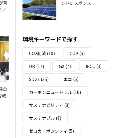
験が育
ンドレスポンス
ち／
環境キーワードで探す
CO2削減
(10)
COP
(5)
DR
(17)
GX
(7)
IPCC
(3)
SDGs
(35)
エコ
(5)
舞台
カーボンニュートラル
(16)
習成
サステナビリティ
(8)
サステナブル
(7)
ゼロカーボンシティ
(5)