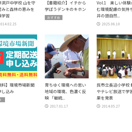
市洞戸中学校 山を守
【書籍紹介】イチから
Vol.1 楽しい体
営みと森林の恵みを
学ぼうデンキのキホン
む環境配慮の気持
験学習
井の頭自然...
おすすめ
2014.02.25
2025.06.10
無料】環境市場新聞
育ちゆく環境への思い
呉市立長迫小学校 
申し込み
地域の環境、色濃く反
やテレビ放送で学
映 「継続...
果を発表
R
2017.01.17
2014.05.27