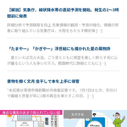
【解説】気象庁、線状降水帯の直前予測を開始。発生の2〜3時
間前に発表
詳細分析で予測精度を向上 気象情報の観測・予測の強化、情報の改
善に取り組んでいる気象庁は、大雨をもたらす線状降 […]
「たまやー」「かぎやー」浮世絵にも描かれた夏の風物詩
夏といえば花火大会。ごう音とともに夜空を美しく照らす光に心
が躍るという人も多いだろう。戦国時代に鉄砲とともに […]
書物を開く文月 虫干しで本を上手に保管
*本記事は環境市場新聞85号掲載記事です。 7月7日は七夕。天の川
で織姫と彦星が年に1度の再会を果たすこの日、 […]
身近な電気のあまり知られていない話
おすすめ