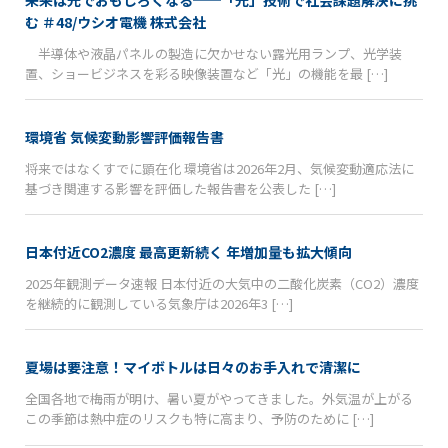
む ＃48/ウシオ電機 株式会社
半導体や液晶パネルの製造に欠かせない露光用ランプ、光学装
置、ショービジネスを彩る映像装置など「光」の機能を最 […]
環境省 気候変動影響評価報告書
将来ではなくすでに顕在化 環境省は2026年2月、気候変動適応法に
基づき関連する影響を評価した報告書を公表した […]
日本付近CO2濃度 最高更新続く 年増加量も拡大傾向
2025年観測データ速報 日本付近の大気中の二酸化炭素（CO2）濃度
を継続的に観測している気象庁は2026年3 […]
夏場は要注意！マイボトルは日々のお手入れで清潔に
全国各地で梅雨が明け、暑い夏がやってきました。外気温が上がる
この季節は熱中症のリスクも特に高まり、予防のために […]