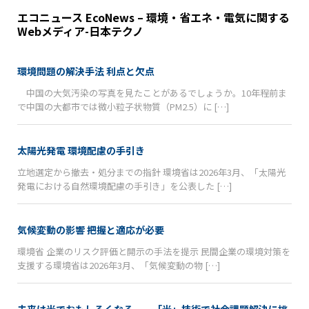
エコニュース EcoNews – 環境・省エネ・電気に関する
Webメディア-日本テクノ
環境問題の解決手法 利点と欠点
中国の大気汚染の写真を見たことがあるでしょうか。10年程前ま
で中国の大都市では微小粒子状物質（PM2.5）に […]
太陽光発電 環境配慮の手引き
立地選定から撤去・処分までの指針 環境省は2026年3月、「太陽光
発電における自然環境配慮の手引き」を公表した […]
気候変動の影響 把握と適応が必要
環境省 企業のリスク評価と開示の手法を提示 民間企業の環境対策を
支援する環境省は2026年3月、「気候変動の物 […]
未来は光でおもしろくなる──「光」技術で社会課題解決に挑