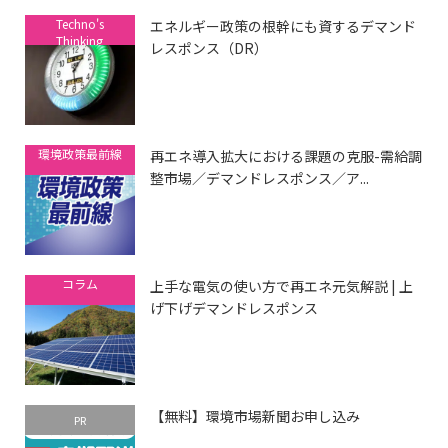
Techno's
エネルギー政策の根幹にも資するデマンド
Thinking
レスポンス（DR）
環境政策最前線
再エネ導入拡大における課題の克服-需給調
整市場／デマンドレスポンス／ア...
コラム
上手な電気の使い方で再エネ元気解説 | 上
げ下げデマンドレスポンス
【無料】環境市場新聞お申し込み
PR