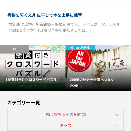
書物を開く文月 虫干しで本を上手に保管
*本記事は環境市場新聞85号掲載記事です。 7月7日は七夕。天の川
で織姫と彦星が年に1度の再会を果たすこの日、 […]
All for JAPAN
PR
【懸賞付き】クロスワードパズル
200年の歴史を未来へつなぐ
Scen...
カテゴリー一覧
おばあちゃんの知恵袋
キッズ