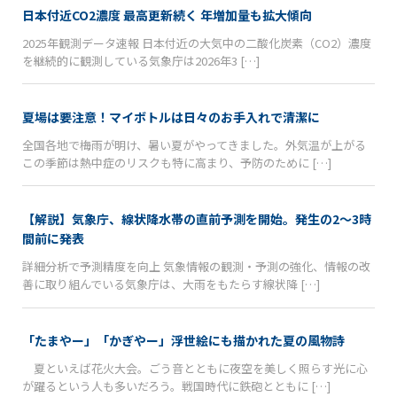
日本付近CO2濃度 最高更新続く 年増加量も拡大傾向
2025年観測データ速報 日本付近の大気中の二酸化炭素（CO2）濃度
を継続的に観測している気象庁は2026年3 […]
夏場は要注意！マイボトルは日々のお手入れで清潔に
全国各地で梅雨が明け、暑い夏がやってきました。外気温が上がる
この季節は熱中症のリスクも特に高まり、予防のために […]
【解説】気象庁、線状降水帯の直前予測を開始。発生の2〜3時
間前に発表
詳細分析で予測精度を向上 気象情報の観測・予測の強化、情報の改
善に取り組んでいる気象庁は、大雨をもたらす線状降 […]
「たまやー」「かぎやー」浮世絵にも描かれた夏の風物詩
夏といえば花火大会。ごう音とともに夜空を美しく照らす光に心
が躍るという人も多いだろう。戦国時代に鉄砲とともに […]