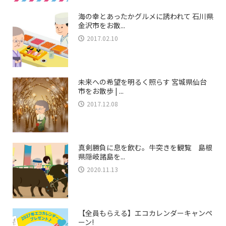
海の幸とあったかグルメに誘われて 石川県
金沢市をお散...
2017.02.10
未来への希望を明るく照らす 宮城県仙台
市をお散歩 | ...
2017.12.08
真剣勝負に息を飲む。牛突きを観覧 島根
県隠岐諸島を...
2020.11.13
【全員もらえる】エコカレンダーキャンペ
ーン!