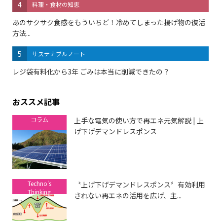
4
料理・食材の知恵
あのサクサク食感をもういちど！冷めてしまった揚げ物の復活
方法...
5
サステナブルノート
レジ袋有料化から3年 ごみは本当に削減できたの？
おススメ記事
コラム
上手な電気の使い方で再エネ元気解説 | 上
げ下げデマンドレスポンス
Techno's
〝上げ下げデマンドレスポンス〞有効利用
Thinking
されない再エネの活用を広げ、主...