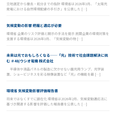
立地選定から撤去・処分までの指針 環境省は2026年3月、「太陽光
発電における自然環境配慮の手引き」を公表した […]
気候変動の影響 把握と適応が必要
環境省 企業のリスク評価と開示の手法を提示 民間企業の環境対策を
支援する環境省は2026年3月、「気候変動の物 […]
未来は光でおもしろくなる──「光」技術で社会課題解決に挑
む ＃48/ウシオ電機 株式会社
半導体や液晶パネルの製造に欠かせない露光用ランプ、光学装
置、ショービジネスを彩る映像装置など「光」の機能を最 […]
環境省 気候変動影響評価報告書
将来ではなくすでに顕在化 環境省は2026年2月、気候変動適応法に
基づき関連する影響を評価した報告書を公表した […]