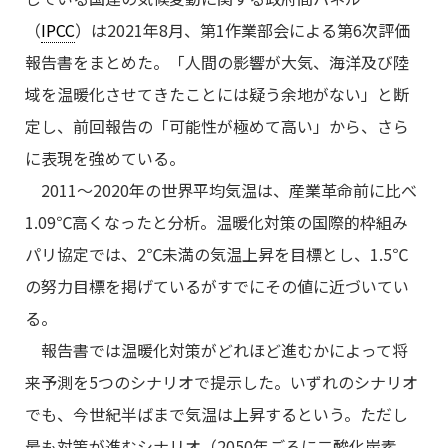
（
IPCC
）は2021年8月、第1作業部会による第6次評価
報告書をまとめた。「人間の影響が大気、海洋及び陸
域を温暖化させてきたことには疑う余地がない」と断
定し、前回報告の「可能性が極めて高い」から、さら
に表現を強めている。
2011～2020年の世界平均気温は、産業革命前に比べ
1.09℃高くなったと分析。温暖化対策の国際的枠組み
パリ協定では、2℃未満の気温上昇を目標とし、1.5℃
の努力目標を掲げているがすでにその値に近づいてい
る。
報告書では温暖化対策がどれほど進むかによって将
来予測を5つのシナリオで提示した。いずれのシナリオ
でも、今世紀半ばまで気温は上昇するという。ただし
最も対策が進むシナリオ（2050年ごろに二酸化炭素