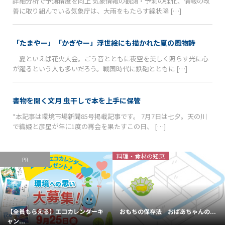
詳細分析で予測精度を向上 気象情報の観測・予測の強化、情報の改
善に取り組んでいる気象庁は、大雨をもたらす線状降 […]
「たまやー」「かぎやー」浮世絵にも描かれた夏の風物詩
夏といえば花火大会。ごう音とともに夜空を美しく照らす光に心
が躍るという人も多いだろう。戦国時代に鉄砲とともに […]
書物を開く文月 虫干しで本を上手に保管
*本記事は環境市場新聞85号掲載記事です。 7月7日は七夕。天の川
で織姫と彦星が年に1度の再会を果たすこの日、 […]
料理・食材の知恵
PR
【全員もらえる】エコカレンダーキ
おもちの保存法｜おばあちゃんの...
ャン...