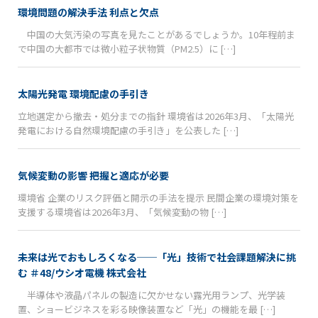
環境問題の解決手法 利点と欠点
中国の大気汚染の写真を見たことがあるでしょうか。10年程前ま
で中国の大都市では微小粒子状物質（PM2.5）に […]
太陽光発電 環境配慮の手引き
立地選定から撤去・処分までの指針 環境省は2026年3月、「太陽光
発電における自然環境配慮の手引き」を公表した […]
気候変動の影響 把握と適応が必要
環境省 企業のリスク評価と開示の手法を提示 民間企業の環境対策を
支援する環境省は2026年3月、「気候変動の物 […]
未来は光でおもしろくなる──「光」技術で社会課題解決に挑
む ＃48/ウシオ電機 株式会社
半導体や液晶パネルの製造に欠かせない露光用ランプ、光学装
置、ショービジネスを彩る映像装置など「光」の機能を最 […]