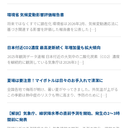
環境省 気候変動影響評価報告書
将来ではなくすでに顕在化 環境省は2026年2月、気候変動適応法に
基づき関連する影響を評価した報告書を公表した […]
日本付近CO2濃度 最高更新続く 年増加量も拡大傾向
2025年観測データ速報 日本付近の大気中の二酸化炭素（CO2）濃度
を継続的に観測している気象庁は2026年3 […]
夏場は要注意！マイボトルは日々のお手入れで清潔に
全国各地で梅雨が明け、暑い夏がやってきました。外気温が上がる
この季節は熱中症のリスクも特に高まり、予防のために […]
【解説】気象庁、線状降水帯の直前予測を開始。発生の2〜3時
間前に発表