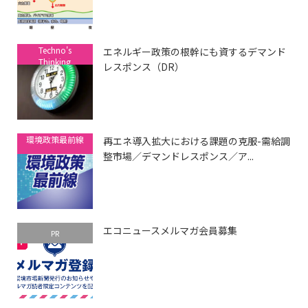
Techno's
エネルギー政策の根幹にも資するデマンド
Thinking
レスポンス（DR）
環境政策最前線
再エネ導入拡大における課題の克服-需給調
整市場／デマンドレスポンス／ア...
エコニュースメルマガ会員募集
PR