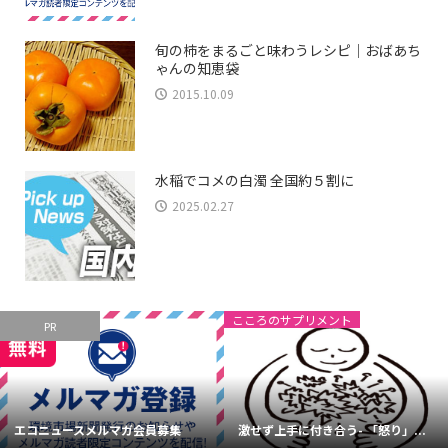
旬の柿をまるごと味わうレシピ｜おばあち
ゃんの知恵袋
2015.10.09
水稲でコメの白濁 全国約５割に
2025.02.27
こころのサプリメント
PR
エコニュースメルマガ会員募集
激せず上手に付き合う- 「怒り」...