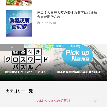
再エネ大量導入時の慣性力低下に歯止め
今後が期待され...
2022.05.10
環境ニュース[国際]
PR
【懸賞付き】クロスワードパズル
国連気候変動枠組み条約第24回締...
カテゴリー一覧
おばあちゃんの知恵袋