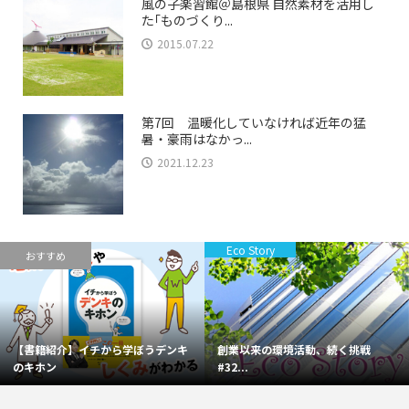
風の子楽習館＠島根県 自然素材を活用し
た｢ものづくり...
2015.07.22
第7回 温暖化していなければ近年の猛
暑・豪雨はなかっ...
2021.12.23
Eco Story
おすすめ
【書籍紹介】イチから学ぼうデンキ
創業以来の環境活動、続く挑戦
のキホン
#32...