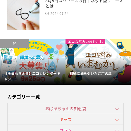
8月8日はリユースの日｜ネット型リユース
とは
2024.07.24
エコな営みいまむかし
PR
【全員もらえる】エコカレンダーキ
和紙に油を引いた江戸の傘
ャン...
カテゴリー一覧
おばあちゃんの知恵袋
キッズ
コラム