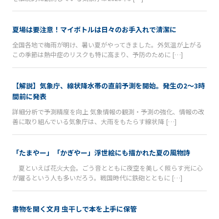
夏場は要注意！マイボトルは日々のお手入れで清潔に
全国各地で梅雨が明け、暑い夏がやってきました。外気温が上がる
この季節は熱中症のリスクも特に高まり、予防のために […]
【解説】気象庁、線状降水帯の直前予測を開始。発生の2〜3時
間前に発表
詳細分析で予測精度を向上 気象情報の観測・予測の強化、情報の改
善に取り組んでいる気象庁は、大雨をもたらす線状降 […]
「たまやー」「かぎやー」浮世絵にも描かれた夏の風物詩
夏といえば花火大会。ごう音とともに夜空を美しく照らす光に心
が躍るという人も多いだろう。戦国時代に鉄砲とともに […]
書物を開く文月 虫干しで本を上手に保管