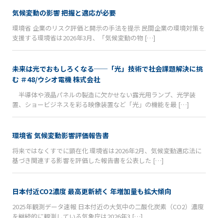
気候変動の影響 把握と適応が必要
環境省 企業のリスク評価と開示の手法を提示 民間企業の環境対策を
支援する環境省は2026年3月、「気候変動の物 […]
未来は光でおもしろくなる──「光」技術で社会課題解決に挑
む ＃48/ウシオ電機 株式会社
半導体や液晶パネルの製造に欠かせない露光用ランプ、光学装
置、ショービジネスを彩る映像装置など「光」の機能を最 […]
環境省 気候変動影響評価報告書
将来ではなくすでに顕在化 環境省は2026年2月、気候変動適応法に
基づき関連する影響を評価した報告書を公表した […]
日本付近CO2濃度 最高更新続く 年増加量も拡大傾向
2025年観測データ速報 日本付近の大気中の二酸化炭素（CO2）濃度
を継続的に観測している気象庁は2026年3 […]