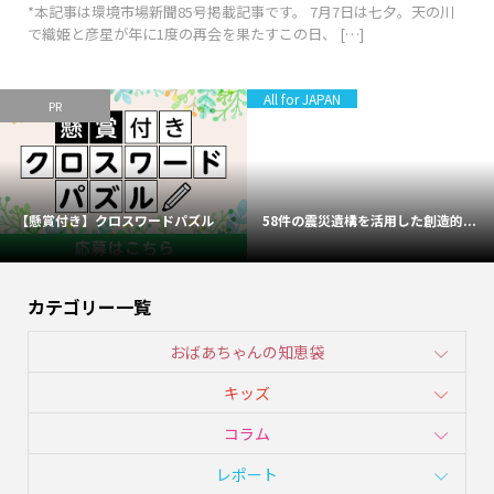
*本記事は環境市場新聞85号掲載記事です。 7月7日は七夕。天の川
で織姫と彦星が年に1度の再会を果たすこの日、 […]
All for JAPAN
PR
【懸賞付き】クロスワードパズル
58件の震災遺構を活用した創造的...
カテゴリー一覧
おばあちゃんの知恵袋
キッズ
コラム
レポート