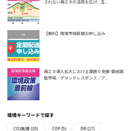
されない再エネの活用を広げ、主...
【無料】環境市場新聞お申し込み
PR
環境政策最前線
再エネ導入拡大における課題の克服-需給調
整市場／デマンドレスポンス／ア...
環境キーワードで探す
CO2削減
(10)
COP
(5)
DR
(17)