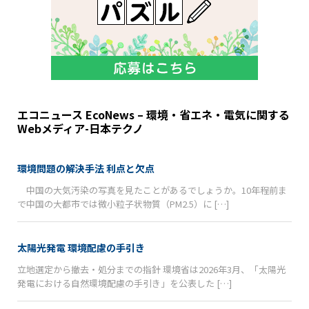
エコニュース EcoNews – 環境・省エネ・電気に関する
Webメディア-日本テクノ
環境問題の解決手法 利点と欠点
中国の大気汚染の写真を見たことがあるでしょうか。10年程前ま
で中国の大都市では微小粒子状物質（PM2.5）に […]
太陽光発電 環境配慮の手引き
立地選定から撤去・処分までの指針 環境省は2026年3月、「太陽光
発電における自然環境配慮の手引き」を公表した […]