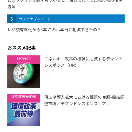
方法...
5
サステナブルノート
レジ袋有料化から3年 ごみは本当に削減できたの？
おススメ記事
Techno's
エネルギー政策の根幹にも資するデマンド
Thinking
レスポンス（DR）
環境政策最前線
再エネ導入拡大における課題の克服-需給調
整市場／デマンドレスポンス／ア...