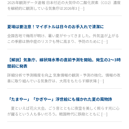
2025年観測データ速報 日本付近の大気中の二酸化炭素（CO2）濃度
を継続的に観測している気象庁は2026年3 […]
夏場は要注意！マイボトルは日々のお手入れで清潔に
全国各地で梅雨が明け、暑い夏がやってきました。外気温が上がる
この季節は熱中症のリスクも特に高まり、予防のために […]
【解説】気象庁、線状降水帯の直前予測を開始。発生の2〜3時
間前に発表
詳細分析で予測精度を向上 気象情報の観測・予測の強化、情報の改
善に取り組んでいる気象庁は、大雨をもたらす線状降 […]
「たまやー」「かぎやー」浮世絵にも描かれた夏の風物詩
夏といえば花火大会。ごう音とともに夜空を美しく照らす光に心
が躍るという人も多いだろう。戦国時代に鉄砲とともに […]