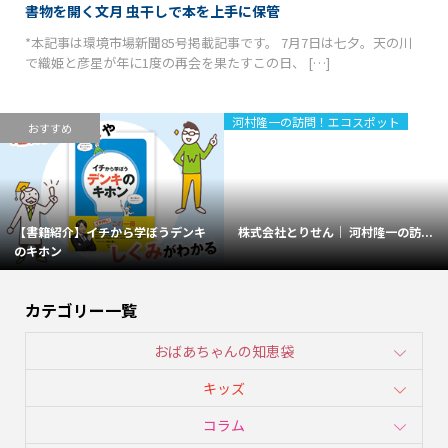
書物を開く文月 虫干しで本を上手に保管
*本記事は環境市場新聞85号掲載記事です。 7月7日は七夕。天の川
で織姫と彦星が年に1度の再会を果たすこの日、 […]
河村隆一の訪問！エコスポット
おすすめ
【書籍紹介】イチから学ぼうデンキ
株式会社とりせん｜ 河村隆一の訪...
のキホン
カテゴリー一覧
おばあちゃんの知恵袋
キッズ
コラム