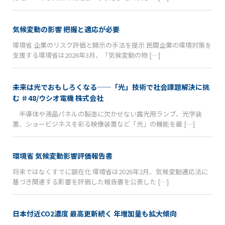
気候変動の影響 把握と適応が必要
環境省 企業のリスク評価と開示の手法を提示 民間企業の環境対策を
支援する環境省は2026年3月、「気候変動の物 […]
未来は光でおもしろくなる──「光」技術で社会課題解決に挑
む ＃48/ウシオ電機 株式会社
半導体や液晶パネルの製造に欠かせない露光用ランプ、光学装
置、ショービジネスを彩る映像装置など「光」の機能を最 […]
環境省 気候変動影響評価報告書
将来ではなくすでに顕在化 環境省は2026年2月、気候変動適応法に
基づき関連する影響を評価した報告書を公表した […]
日本付近CO2濃度 最高更新続く 年増加量も拡大傾向