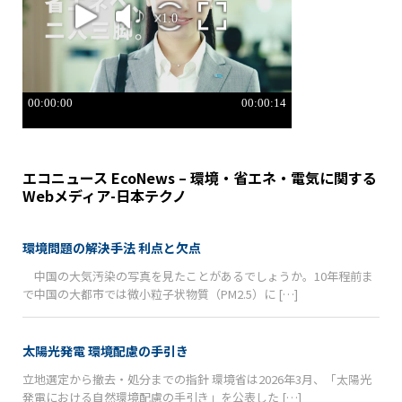
エコニュース EcoNews – 環境・省エネ・電気に関する
Webメディア-日本テクノ
環境問題の解決手法 利点と欠点
中国の大気汚染の写真を見たことがあるでしょうか。10年程前ま
で中国の大都市では微小粒子状物質（PM2.5）に […]
太陽光発電 環境配慮の手引き
立地選定から撤去・処分までの指針 環境省は2026年3月、「太陽光
発電における自然環境配慮の手引き」を公表した […]