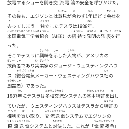
放電
するショーを
開
き
交流電流
の
安全
を
呼
びかけた。
ご
いけん
あ
ねん
かいしゃ
その
後
も、エジソンとは
意見
が
合
わず1
年
ほどで
会社
を
さ
どくりつ
ねん
去
ってしまう。
独立
したテスラは1888
年
、
べいこくでんきこうがくしゃきょうかい
しょうたい
はつめい
はっぴょう
おこな
米国電気工学者協会
（AIEE）の
招待
で
発明
の
発表
を
行
った。
きょうみ
しめ
じんぶつ
そこでテスラに
興味
を
示
した
人物
が、アメリカの
ぎじゅつしゃ
じつぎょうか
技術者
であり
実業家
のジョージ・ウェスティングハウ
そうごうでんき
しゃ
ス（
総合電気
メーカー・ウェスティングハウス
社
の
そうせつしゃ
創設者
）であった。
ねん
たそうこうりゅう
きほんとっきょ
だ
1887
年
にテスラは
多相交流
システムの
基本特許
を
出
し
とっきょ
ていたが、ウェスティングハウスはテスラから
特許
の
けんり
か
と
こうりゅうそうでん
権利
を
買
い
取
り、
交流送電
システムでエジソンの
ちょくりゅうそうでん
たいけつ
でんりゅうせんそう
直流送電
システムと
対決
した。これが「
電流戦争
」