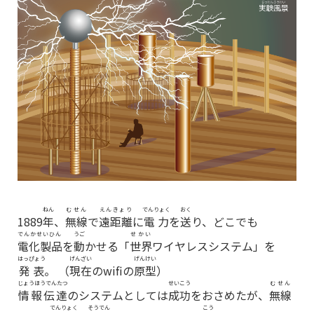
ねん
むせん
えんきょり
でんりょく
おく
1889
年
、
無線
で
遠距離
に
電力
を
送
り、どこでも
でんかせいひん
うご
せかい
電化製品
を
動
かせる「
世界
ワイヤレスシステム」を
はっぴょう
げんざい
げんけい
発表
。 （
現在
のwifiの
原型
）
じょうほうでんたつ
せいこう
むせん
情報伝達
のシステムとしては
成功
をおさめたが、
無線
でんりょく
そうでん
こう