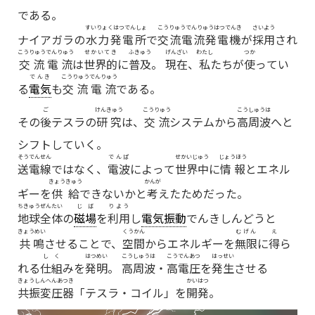
である。
すいりょくはつでんしょ
こうりゅうでんりゅうはつでんき
さいよう
ナイアガラの
水力発電所
で
交流電流発電機
が
採用
され
こうりゅうでんりゅう
せかいてき
ふきゅう
げんざい
わたし
つか
交流電流
は
世界的
に
普及
。
現在
、
私
たちが
使
ってい
でんき
こうりゅうでんりゅう
る
電気
も
交流電流
である。
ご
けんきゅう
こうりゅう
こうしゅうは
その
後
テスラの
研究
は、
交流
システムから
高周波
へと
シフトしていく。
そうでんせん
でんぱ
せかいじゅう
じょうほう
送電線
ではなく、
電波
によって
世界中
に
情報
とエネル
きょうきゅう
かんが
ギーを
供給
できないかと
考
えたためだった。
ちきゅうぜんたい
じば
りよう
地球全体
の
磁場
を
利用
し
電気振動
でんきしんどう
と
きょうめい
くうかん
むげん
え
共鳴
させることで、
空間
からエネルギーを
無限
に
得
ら
しく
はつめい
こうしゅうは
こうでんあつ
はっせい
れる
仕組
みを
発明
。
高周波
・
高電圧
を
発生
させる
きょうしんへんあつき
かいはつ
共振変圧器
「テスラ・コイル」を
開発
。