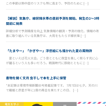
この季節は熱中症のリスクも特に高まり、予防のために […]
【解説】気象庁、線状降水帯の直前予測を開始。発生の2〜3時
間前に発表
詳細分析で予測精度を向上 気象情報の観測・予測の強化、情報の改
善に取り組んでいる気象庁は、大雨をもたらす線状降 […]
「たまやー」「かぎやー」浮世絵にも描かれた夏の風物詩
夏といえば花火大会。ごう音とともに夜空を美しく照らす光に心
が躍るという人も多いだろう。戦国時代に鉄砲とともに […]
書物を開く文月 虫干しで本を上手に保管
*本記事は環境市場新聞85号掲載記事です。 7月7日は七夕。天の川
で織姫と彦星が年に1度の再会を果たすこの日、 […]
電気を学ぶ
PR