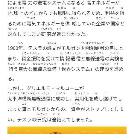
による
電力
の
送電
システムになると
高
エネルギーが
ちきゅうじょう
むげん
え
りえき
え
地球上
のどこからでも
無限
に
得
られるため、
利益
を
得
でんき
きょうきゅう
きぎょう
こっか
るために
電気
エネルギーを
供給
していた
企業
や
国家
と
たいりつ
けんきゅう
すす
対立
してしまい
研究
が
進
まなかった。
ねん
ろんぶん
ざいばつそうししゃ
め
1900
年
、テスラの
論文
がモルガン
財閥創始者
の
目
にと
しきんえんじょ
う
じょうほうつうしん
むせんそうでん
じっけん
まり、
資金援助
を
受
けて
情報通信
と
無線送電
の
実験
を
おこな
きょだい
むせんそうでんとう
せかい
けんせつ
すす
行
う
巨大
な
無線送電塔
「
世界
システム」の
建設
を
進
め
る。
しかし、グリエルモ・マルコーニが
たいへいようおうだんむせんつうしん
せいこう
じつようか
な
と
太平洋横断無線通信
に
成功
し、
実用化
を
成
し
遂
げてし
こと
しきん
まった
事
とモルガンからの、
資金
がストップしてしま
けんきゅう
とだ
い、テスラの
研究
は
途絶
えてしまった。