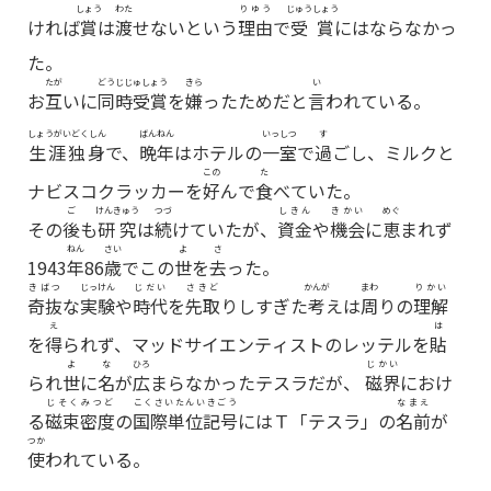
しょう
わた
りゆう
じゅうしょう
ければ
賞
は
渡
せないという
理由
で
受賞
にはならなかっ
た。
たが
どうじじゅしょう
きら
い
お
互
いに
同時受賞
を
嫌
ったためだと
言
われている。
しょうがいどくしん
ばんねん
いっしつ
す
生涯独身
で、
晩年
はホテルの
一室
で
過
ごし、ミルクと
この
た
ナビスコクラッカーを
好
んで
食
べていた。
ご
けんきゅう
つづ
しきん
きかい
めぐ
その
後
も
研究
は
続
けていたが、
資金
や
機会
に
恵
まれず
ねん
さい
よ
さ
1943
年
86
歳
でこの
世
を
去
った。
きばつ
じっけん
じだい
さきど
かんが
まわ
りかい
奇抜
な
実験
や
時代
を
先取
りしすぎた
考
えは
周
りの
理解
え
は
を
得
られず、マッドサイエンティストのレッテルを
貼
よ
な
ひろ
じかい
られ
世
に
名
が
広
まらなかったテスラだが、
磁界
におけ
じそくみつど
こくさいたんいきごう
なまえ
る
磁束密度
の
国際単位記号
にはＴ「テスラ」の
名前
が
つか
使
われている。