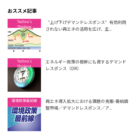
おススメ記事
Techno's
〝上げ下げデマンドレスポンス〞有効利用
Thinking
されない再エネの活用を広げ、主...
Techno's
エネルギー政策の根幹にも資するデマンド
Thinking
レスポンス（DR）
環境政策最前線
再エネ導入拡大における課題の克服-需給調
整市場／デマンドレスポンス／ア...