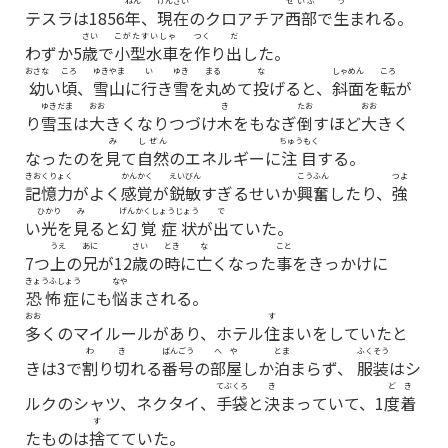
ねん
げんざい
せいぶ
う
テスラは1856
年
、
現在
のクロアチア
西部
で
生
まれる。
さい
こがたすいしゃ
つく
だ
わずか5
歳
で
小型水車
を
作
り
出
した。
おさな
ころ
ゆきやま
い
ゆき
まる
な
しゃめん
ころ
幼
い
頃
、
雪山
に
行
き
雪
を
丸
めて
投
げると、
斜面
を
転
が
ゆきだま
おお
き
たお
おお
り
雪玉
は
大
きくなりつづけ
木
をもなぎ
倒
すほど
大
きく
み
しぜん
ちゅうもく
なったのを
見
て
自然
のエネルギーに
注目
する。
きおくりょく
かんかく
えいびん
こうふん
つよ
記憶力
がよく
感覚
が
鋭敏
すぎるせいか
興奮
したり、
強
ひかり
み
げんかくしょうじょう
で
い
光
を
見
ると
幻覚症状
が
出
ていた。
うえ
あに
さい
とき
な
こと
7つ
上
の
兄
が12
歳
の
時
に
亡
くなった
事
をきっかけに
きょうふしょう
なや
恐怖症
にも
悩
まされる。
おお
す
多
くのマイルールがあり、ホテル
住
まいをしていたと
わ
き
ばんごう
へや
とま
ふくそう
きは3で
割
り
切
れる
番号
の
部屋
しか
泊
まらず、
服装
はシ
てぶくろ
き
どき
ルクのシャツ、ネクタイ、
手袋
と
決
まっていて、1
度着
す
たものは
捨
てていた。