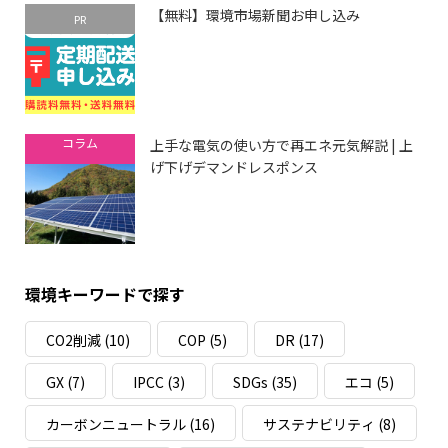
【無料】環境市場新聞お申し込み
PR
コラム
上手な電気の使い方で再エネ元気解説 | 上
げ下げデマンドレスポンス
環境キーワードで探す
CO2削減
(10)
COP
(5)
DR
(17)
GX
(7)
IPCC
(3)
SDGs
(35)
エコ
(5)
カーボンニュートラル
(16)
サステナビリティ
(8)