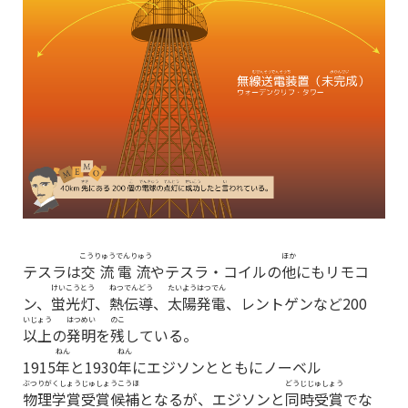
こうりゅうでんりゅう
ほか
テスラは
交流電流
やテスラ・コイルの
他
にもリモコ
けいこうとう
ねつでんどう
たいようはつでん
ン、
蛍光灯
、
熱伝導
、
太陽発電
、レントゲンなど200
いじょう
はつめい
のこ
以上
の
発明
を
残
している。
ねん
ねん
1915
年
と1930
年
にエジソンとともにノーベル
ぶつりがくしょうじゅしょうこうほ
どうじじゅしょう
物理学賞受賞候補
となるが、エジソンと
同時受賞
でな