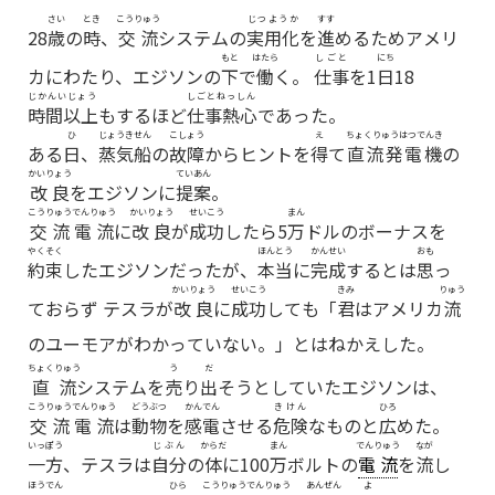
さい
とき
こうりゅう
じつようか
すす
28
歳
の
時
、
交流
システムの
実用化
を
進
めるためアメリ
もと
はたら
しごと
にち
カにわたり、
エジソン
の
下
で
働
く。
仕事
を1
日
18
じかんいじょう
しごとねっしん
時間以上
もするほど
仕事熱心
であった。
ひ
じょうきせん
こしょう
え
ちょくりゅうはつでんき
ある
日
、
蒸気船
の
故障
からヒントを
得
て
直流発電機
の
かいりょう
ていあん
改良
をエジソンに
提案
。
こうりゅうでんりゅう
かいりょう
せいこう
まん
交流電流
に
改良
が
成功
したら5
万
ドルのボーナスを
やくそく
ほんとう
かんせい
おも
約束
したエジソンだったが、
本当
に
完成
するとは
思
っ
かいりょう
せいこう
きみ
りゅう
ておらず テスラが
改良
に
成功
しても「
君
はアメリカ
流
のユーモアがわかっていない。」とはねかえした。
ちょくりゅう
う
だ
直流
システムを
売
り
出
そうとしていたエジソンは、
こうりゅうでんりゅう
どうぶつ
かんでん
きけん
ひろ
交流電流
は
動物
を
感電
させる
危険
なものと
広
めた。
いっぽう
じぶん
からだ
まん
でんりゅう
なが
一方
、テスラは
自分
の
体
に100
万
ボルトの
電流
を
流
し
ほうでん
ひら
こうりゅうでんりゅう
あんぜん
よ