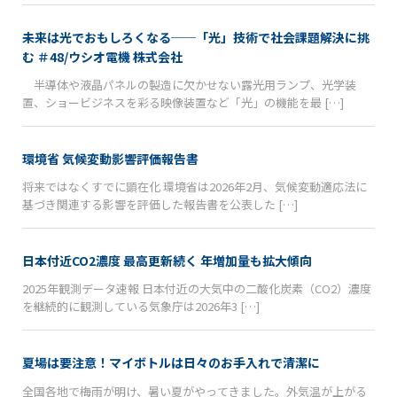
未来は光でおもしろくなる──「光」技術で社会課題解決に挑
む ＃48/ウシオ電機 株式会社
半導体や液晶パネルの製造に欠かせない露光用ランプ、光学装
置、ショービジネスを彩る映像装置など「光」の機能を最 […]
環境省 気候変動影響評価報告書
将来ではなくすでに顕在化 環境省は2026年2月、気候変動適応法に
基づき関連する影響を評価した報告書を公表した […]
日本付近CO2濃度 最高更新続く 年増加量も拡大傾向
2025年観測データ速報 日本付近の大気中の二酸化炭素（CO2）濃度
を継続的に観測している気象庁は2026年3 […]
夏場は要注意！マイボトルは日々のお手入れで清潔に
全国各地で梅雨が明け、暑い夏がやってきました。外気温が上がる