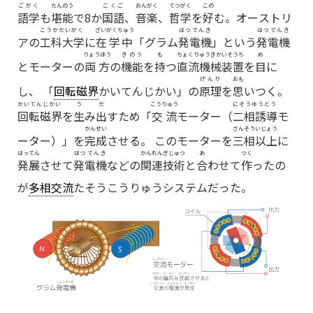
ごがく
たんのう
こくご
おんがく
てつがく
この
語学
も
堪能
で8か
国語
、
音楽
、
哲学
を
好
む。オーストリ
こうかだいがく
ざいがくちゅう
はつでんき
はつでんき
アの
工科大学
に
在学中
「グラム
発電機
」という
発電機
りょうほう
きのう
も
ちょくりゅうきかいそうち
め
とモーターの
両方
の
機能
を
持
つ
直流
機械装置
を
目
に
げんり
おも
し、 「
回転磁界
かいてんじかい
」の
原理
を
思
いつく。
かいてんじかい
う
だ
こうりゅう
にそうゆうどう
回転磁界
を
生
み
出
すため「
交流
モーター（
二相誘導
モ
かんせい
さんそういじょう
ーター）」を
完成
させる。 このモーターを
三相
以上
に
はってん
はつでんき
かんれんぎじゅつ
あ
つく
発展
させて
発電機
などの
関連技術
と
合
わせて
作
ったの
が
多相交流
たそうこうりゅう
システムだった。