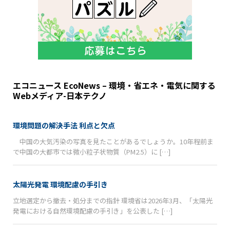
エコニュース EcoNews – 環境・省エネ・電気に関する
Webメディア-日本テクノ
環境問題の解決手法 利点と欠点
中国の大気汚染の写真を見たことがあるでしょうか。10年程前ま
で中国の大都市では微小粒子状物質（PM2.5）に […]
太陽光発電 環境配慮の手引き
立地選定から撤去・処分までの指針 環境省は2026年3月、「太陽光
発電における自然環境配慮の手引き」を公表した […]