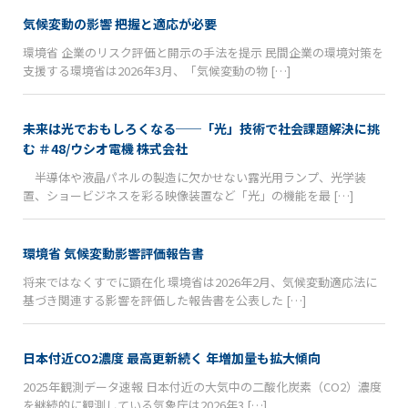
気候変動の影響 把握と適応が必要
環境省 企業のリスク評価と開示の手法を提示 民間企業の環境対策を
支援する環境省は2026年3月、「気候変動の物 […]
未来は光でおもしろくなる──「光」技術で社会課題解決に挑
む ＃48/ウシオ電機 株式会社
半導体や液晶パネルの製造に欠かせない露光用ランプ、光学装
置、ショービジネスを彩る映像装置など「光」の機能を最 […]
環境省 気候変動影響評価報告書
将来ではなくすでに顕在化 環境省は2026年2月、気候変動適応法に
基づき関連する影響を評価した報告書を公表した […]
日本付近CO2濃度 最高更新続く 年増加量も拡大傾向
2025年観測データ速報 日本付近の大気中の二酸化炭素（CO2）濃度
を継続的に観測している気象庁は2026年3 […]