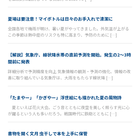
夏場は要注意！マイボトルは日々のお手入れで清潔に
全国各地で梅雨が明け、暑い夏がやってきました。外気温が上がる
この季節は熱中症のリスクも特に高まり、予防のために […]
【解説】気象庁、線状降水帯の直前予測を開始。発生の2〜3時
間前に発表
詳細分析で予測精度を向上 気象情報の観測・予測の強化、情報の改
善に取り組んでいる気象庁は、大雨をもたらす線状降 […]
「たまやー」「かぎやー」浮世絵にも描かれた夏の風物詩
夏といえば花火大会。ごう音とともに夜空を美しく照らす光に心
が躍るという人も多いだろう。戦国時代に鉄砲とともに […]
書物を開く文月 虫干しで本を上手に保管