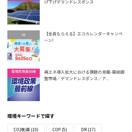
げ下げデマンドレスポンス
【全員もらえる】エコカレンダーキャンペ
PR
ーン!
環境政策最前線
再エネ導入拡大における課題の克服-需給調
整市場／デマンドレスポンス／ア...
環境キーワードで探す
CO2削減
(10)
COP
(5)
DR
(17)