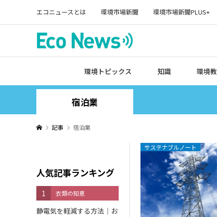
エコニュースとは
環境市場新聞
環境市場新聞PLUS+
環境トピックス
知識
環境教
宿泊業
記事
宿泊業
サステナブルノート
人気記事ランキング
1
衣類の知恵
静電気を軽減する方法｜お