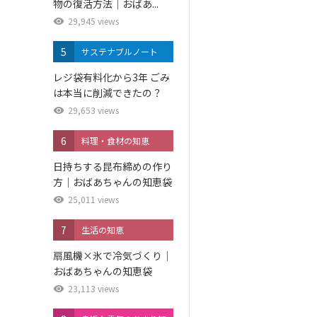
物の復活方法｜おばあ...
29,945 views
5
サステナブルノート
レジ袋有料化から3年 ごみ
は本当に削減できたの？
29,653 views
6
料理・食材の知恵
日持ちする昆布締めの作り
方｜おばあちゃんの知恵袋
25,011 views
7
生活の知恵
扇風機×氷で冷気づくり｜
おばあちゃんの知恵袋
23,113 views