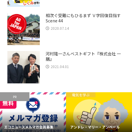
相次ぐ受難にもひるまず Ｖ字回復目指す
Scene 44
2020.07.14
河村隆一さんベストギフト『株式会社 一
膳』
2021.04.01
電気を学ぶ
PR
エコニュースメルマガ会員募集
アンドレ・マリー・アンペール