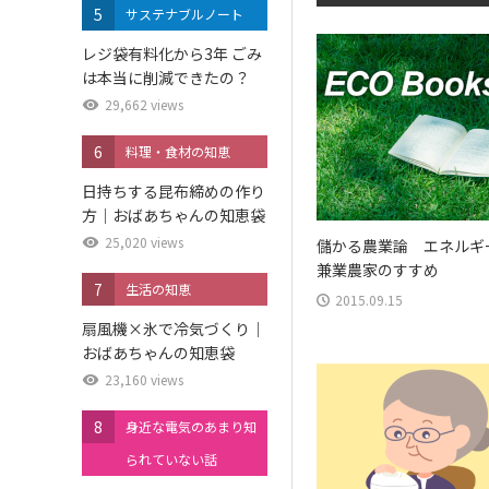
5
サステナブルノート
レジ袋有料化から3年 ごみ
は本当に削減できたの？
29,662 views
6
料理・食材の知恵
日持ちする昆布締めの作り
方｜おばあちゃんの知恵袋
25,020 views
儲かる農業論 エネルギ
兼業農家のすすめ
7
生活の知恵
2015.09.15
扇風機×氷で冷気づくり｜
おばあちゃんの知恵袋
23,160 views
8
身近な電気のあまり知
られていない話