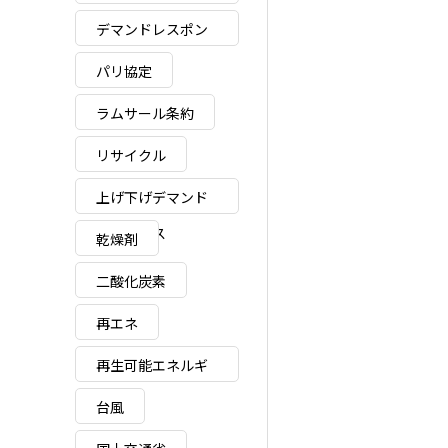
ィ
デマンドレスポン
ス
パリ協定
ラムサール条約
リサイクル
上げ下げデマンド
レスポンス
乾燥剤
二酸化炭素
再エネ
再生可能エネルギ
ー
台風