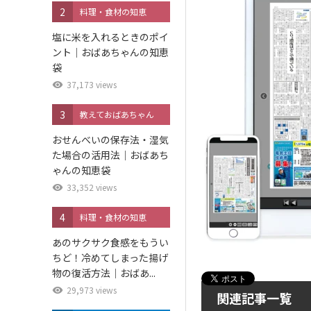
2
料理・食材の知恵
塩に米を入れるときのポイ
ント｜おばあちゃんの知恵
袋
37,173 views
3
教えておばあちゃん
おせんべいの保存法・湿気
た場合の活用法｜おばあち
ゃんの知恵袋
33,352 views
4
料理・食材の知恵
あのサクサク食感をもうい
ちど！冷めてしまった揚げ
物の復活方法｜おばあ...
29,973 views
関連記事一覧