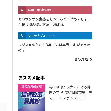
4
料理・食材の知恵
あのサクサク食感をもういちど！冷めてしまっ
た揚げ物の復活方法｜おばあ...
5
サステナブルノート
レジ袋有料化から3年 ごみは本当に削減できた
の？
６位以降
おススメ記事
環境政策最前線
再エネ導入拡大における課
題の克服-需給調整市場／デ
マンドレスポンス／ア...