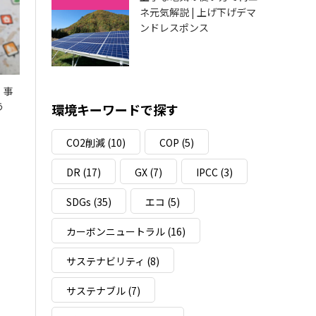
ネ元気解説 | 上げ下げデマ
ンドレスポンス
！事
う
環境キーワードで探す
CO2削減
(10)
COP
(5)
DR
(17)
GX
(7)
IPCC
(3)
SDGs
(35)
エコ
(5)
カーボンニュートラル
(16)
サステナビリティ
(8)
サステナブル
(7)