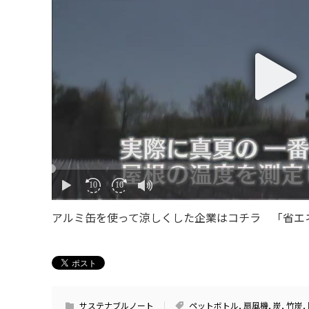
アルミ缶を使って涼しくした企業はコチラ 「省エネ
サステナブルノート
ペットボトル
,
扇風機
,
炭
,
竹炭
,