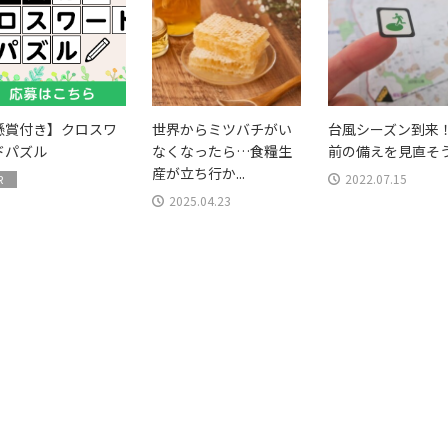
懸賞付き】クロスワ
世界からミツバチがい
台風シーズン到来
ドパズル
なくなったら…食糧生
前の備えを見直そ
産が立ち行か...
2022.07.15
R
2025.04.23