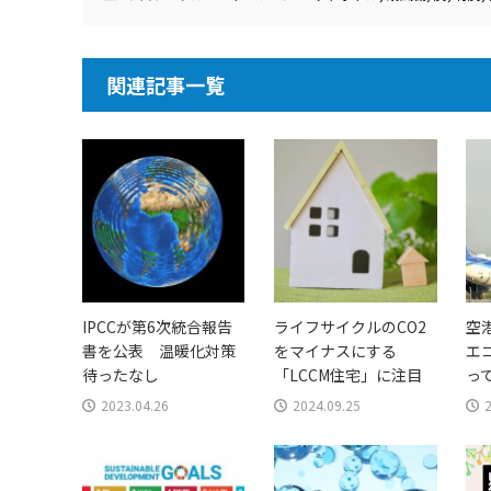
関連記事一覧
IPCCが第6次統合報告
ライフサイクルのCO2
空
書を公表 温暖化対策
をマイナスにする
エ
待ったなし
「LCCM住宅」に注目
っ
2023.04.26
2024.09.25