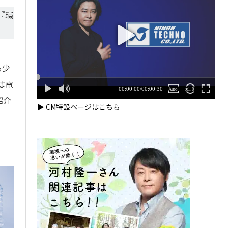
『環
も少
は電
紹介
▶ CM特設ページはこちら