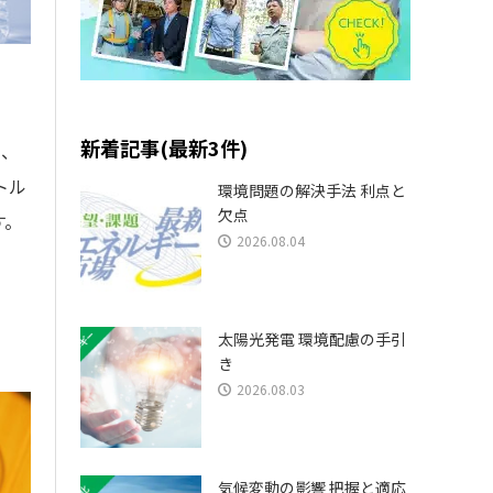
新着記事(最新3件)
り、
トル
環境問題の解決手法 利点と
欠点
す。
2026.08.04
太陽光発電 環境配慮の手引
き
2026.08.03
気候変動の影響 把握と適応