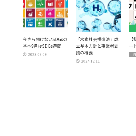
今さら聞けないSDGsの
「水素社会推進法」成
【
基本――9月はSDGs週間
立――基本方針と事業者支
ー
援の概要
2023.08.09
P
2024.12.11