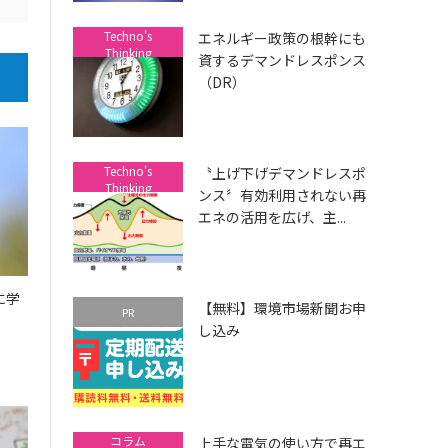
Techno's
エネルギー政策の根幹にも
Thinking
資するデマンドレスポンス
（DR）
Techno's
〝上げ下げデマンドレスポ
Thinking
ンス〞有効利用されない再
エネの活用を広げ、主...
に学
【無料】環境市場新聞お申
PR
し込み
コラム
上手な電気の使い方で再エ