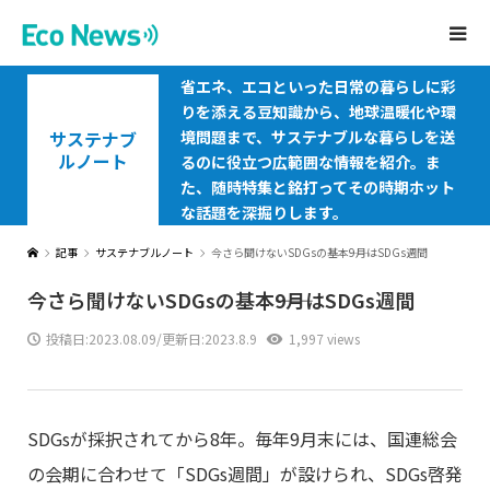
省エネ、エコといった日常の暮らしに彩
りを添える豆知識から、地球温暖化や環
サステナブ
境問題まで、サステナブルな暮らしを送
ルノート
るのに役立つ広範囲な情報を紹介。ま
た、随時特集と銘打ってその時期ホット
な話題を深掘りします。
記事
サステナブルノート
今さら聞けないSDGsの基本――9月はSDGs週間
今さら聞けないSDGsの基本
――9月はSDGs週間
投稿日:
2023.08.09
/更新日:2023.8.9
1,997 views
SDGsが採択されてから8年。毎年9月末には、国連総会
の会期に合わせて「SDGs週間」が設けられ、SDGs啓発