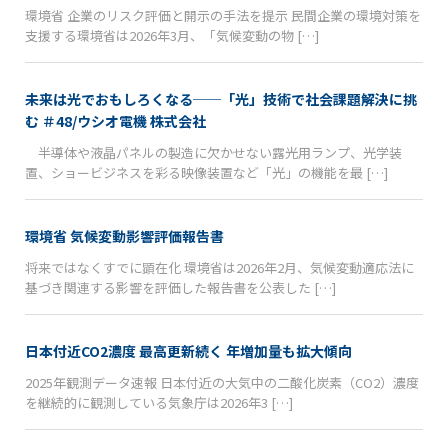
環境省 企業のリスク評価と開示の手法を提示 民間企業の環境対策を
支援する環境省は2026年3月、「気候変動の物 […]
未来は光でおもしろくなる──「光」技術で社会課題解決に挑
む ＃48/ウシオ電機 株式会社
半導体や液晶パネルの製造に欠かせない露光用ランプ、光学装
置、ショービジネスを彩る映像装置など「光」の機能を最 […]
環境省 気候変動影響評価報告書
将来ではなくすでに顕在化 環境省は2026年2月、気候変動適応法に
基づき関連する影響を評価した報告書を公表した […]
日本付近CO2濃度 最高更新続く 年増加量も拡大傾向
2025年観測データ速報 日本付近の大気中の二酸化炭素（CO2）濃度
を継続的に観測している気象庁は2026年3 […]