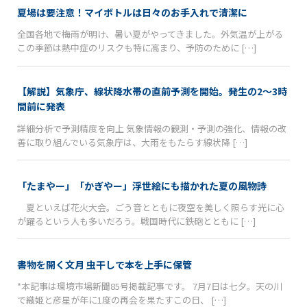
夏場は要注意！マイボトルは日々のお手入れで清潔に
全国各地で梅雨が明け、暑い夏がやってきました。外気温が上がる
この季節は熱中症のリスクも特に高まり、予防のために […]
【解説】気象庁、線状降水帯の直前予測を開始。発生の2〜3時
間前に発表
詳細分析で予測精度を向上 気象情報の観測・予測の強化、情報の改
善に取り組んでいる気象庁は、大雨をもたらす線状降 […]
「たまやー」「かぎやー」浮世絵にも描かれた夏の風物詩
夏といえば花火大会。ごう音とともに夜空を美しく照らす光に心
が躍るという人も多いだろう。戦国時代に鉄砲とともに […]
書物を開く文月 虫干しで本を上手に保管
*本記事は環境市場新聞85号掲載記事です。 7月7日は七夕。天の川
で織姫と彦星が年に1度の再会を果たすこの日、 […]