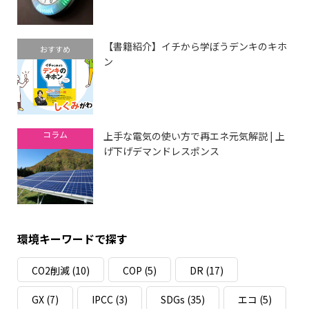
【書籍紹介】イチから学ぼうデンキのキホ
おすすめ
ン
コラム
上手な電気の使い方で再エネ元気解説 | 上
げ下げデマンドレスポンス
環境キーワードで探す
CO2削減
(10)
COP
(5)
DR
(17)
GX
(7)
IPCC
(3)
SDGs
(35)
エコ
(5)