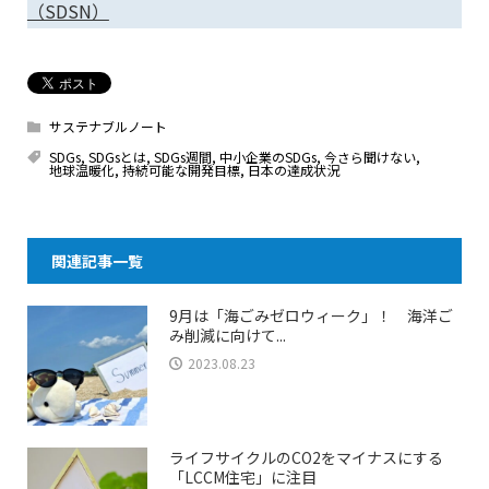
（SDSN）
サステナブルノート
SDGs
,
SDGsとは
,
SDGs週間
,
中小企業のSDGs
,
今さら聞けない
,
地球温暖化
,
持続可能な開発目標
,
日本の達成状況
関連記事一覧
9月は「海ごみゼロウィーク」！ 海洋ご
み削減に向けて...
2023.08.23
ライフサイクルのCO2をマイナスにする
「LCCM住宅」に注目