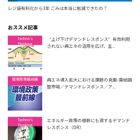
レジ袋有料化から3年 ごみは本当に削減できたの？
おススメ記事
Techno's
〝上げ下げデマンドレスポンス〞有効利用
Thinking
されない再エネの活用を広げ、主...
環境政策最前線
再エネ導入拡大における課題の克服-需給調
整市場／デマンドレスポンス／ア...
Techno's
エネルギー政策の根幹にも資するデマンド
Thinking
レスポンス（DR）