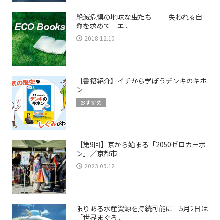
絶滅危惧の地味な虫たち ── 失われる自
然を求めて｜エ...
2018.12.10
【書籍紹介】イチから学ぼうデンキのキホ
ン
おすすめ
【第9回】京から始まる「2050ゼロカーボ
ン」／京都市
2023.09.12
限りある水産資源を持続可能に｜5月2日は
「世界まぐろ...