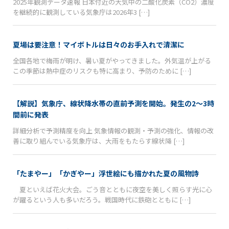
2025年観測データ速報 日本付近の大気中の二酸化炭素（CO2）濃度
を継続的に観測している気象庁は2026年3 […]
夏場は要注意！マイボトルは日々のお手入れで清潔に
全国各地で梅雨が明け、暑い夏がやってきました。外気温が上がる
この季節は熱中症のリスクも特に高まり、予防のために […]
【解説】気象庁、線状降水帯の直前予測を開始。発生の2〜3時
間前に発表
詳細分析で予測精度を向上 気象情報の観測・予測の強化、情報の改
善に取り組んでいる気象庁は、大雨をもたらす線状降 […]
「たまやー」「かぎやー」浮世絵にも描かれた夏の風物詩
夏といえば花火大会。ごう音とともに夜空を美しく照らす光に心
が躍るという人も多いだろう。戦国時代に鉄砲とともに […]