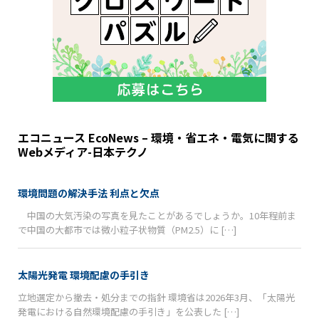
エコニュース EcoNews – 環境・省エネ・電気に関する
Webメディア-日本テクノ
環境問題の解決手法 利点と欠点
中国の大気汚染の写真を見たことがあるでしょうか。10年程前ま
で中国の大都市では微小粒子状物質（PM2.5）に […]
太陽光発電 環境配慮の手引き
立地選定から撤去・処分までの指針 環境省は2026年3月、「太陽光
発電における自然環境配慮の手引き」を公表した […]