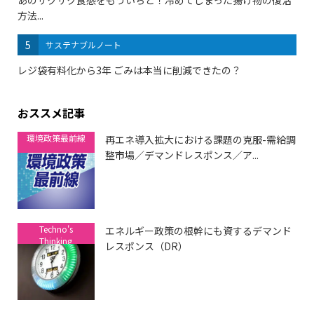
方法...
5
サステナブルノート
レジ袋有料化から3年 ごみは本当に削減できたの？
おススメ記事
環境政策最前線
再エネ導入拡大における課題の克服-需給調
整市場／デマンドレスポンス／ア...
Techno's
エネルギー政策の根幹にも資するデマンド
Thinking
レスポンス（DR）