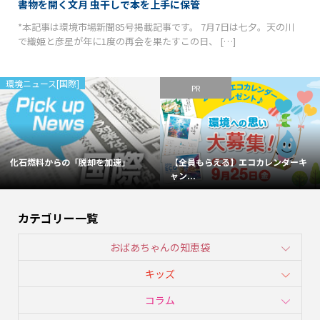
書物を開く文月 虫干しで本を上手に保管
*本記事は環境市場新聞85号掲載記事です。 7月7日は七夕。天の川
で織姫と彦星が年に1度の再会を果たすこの日、 […]
環境ニュース[国際]
PR
化石燃料からの「脱却を加速」
【全員もらえる】エコカレンダーキ
ャン...
カテゴリー一覧
おばあちゃんの知恵袋
キッズ
コラム