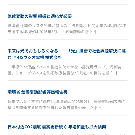
気候変動の影響 把握と適応が必要
環境省 企業のリスク評価と開示の手法を提示 民間企業の環境対策を
支援する環境省は2026年3月、「気候変動の物 […]
未来は光でおもしろくなる──「光」技術で社会課題解決に挑
む ＃48/ウシオ電機 株式会社
半導体や液晶パネルの製造に欠かせない露光用ランプ、光学装
置、ショービジネスを彩る映像装置など「光」の機能を最 […]
環境省 気候変動影響評価報告書
将来ではなくすでに顕在化 環境省は2026年2月、気候変動適応法に
基づき関連する影響を評価した報告書を公表した […]
日本付近CO2濃度 最高更新続く 年増加量も拡大傾向