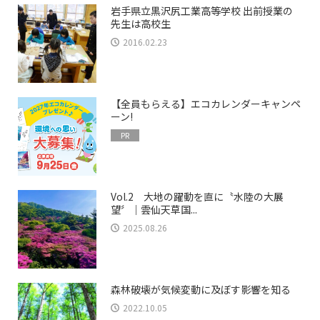
岩手県立黒沢尻工業高等学校 出前授業の
先生は高校生
2016.02.23
【全員もらえる】エコカレンダーキャンペ
ーン!
PR
Vol.2 大地の躍動を直に〝水陸の大展
望〞｜雲仙天草国...
2025.08.26
森林破壊が気候変動に及ぼす影響を知る
2022.10.05