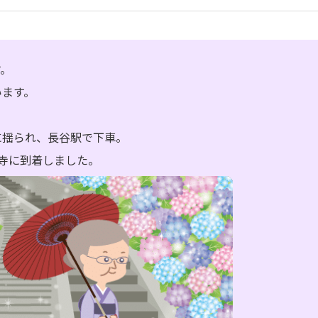
す。
います。
に揺られ、長谷駅で下車。
寺に到着しました。