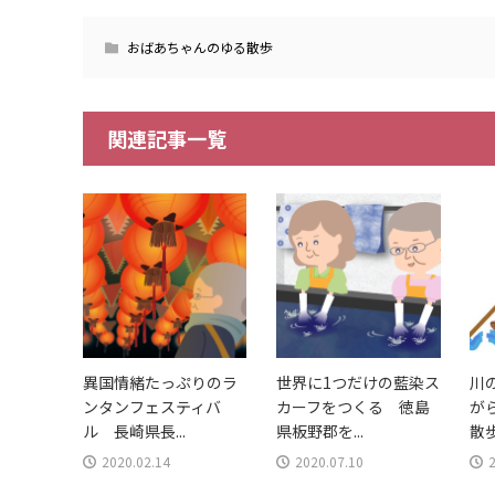
おばあちゃんのゆる散歩
関連記事一覧
異国情緒たっぷりのラ
世界に1つだけの藍染ス
川
ンタンフェスティバ
カーフをつくる 徳島
が
ル 長崎県長...
県板野郡を...
散歩 
2020.02.14
2020.07.10