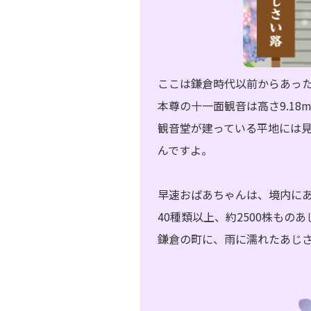
ここは鎌倉時代以前からあっ
本尊の十一面観音は高さ9.1
観音堂が建っている平地には
んですよ。
早速おばあちゃんは、境内に
40種類以上、約2500株もの
鎌倉の町に、雨に濡れたあじ