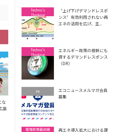
Techno's
〝上げ下げデマンドレスポ
Thinking
ンス〞有効利用されない再
エネの活用を広げ、主...
Techno's
エネルギー政策の根幹にも
Thinking
資するデマンドレスポンス
（DR）
エコニュースメルマガ会員
PR
募集
じな
広島
環境政策最前線
再エネ導入拡大における課