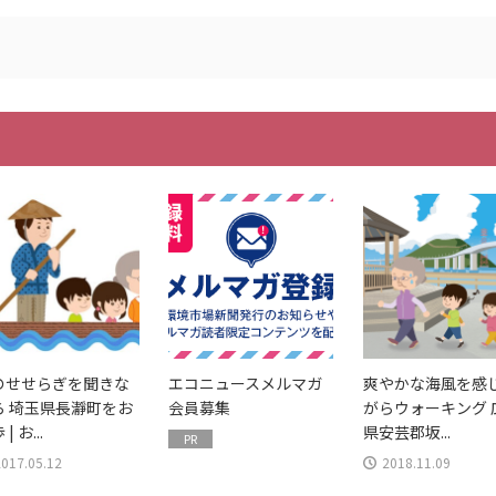
のせせらぎを聞きな
エコニュースメルマガ
爽やかな海風を感
ら 埼玉県長瀞町をお
会員募集
がらウォーキング 
| お...
県安芸郡坂...
PR
2017.05.12
2018.11.09