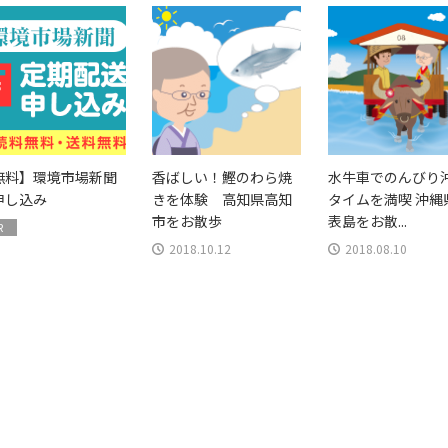
無料】環境市場新聞
香ばしい！鰹のわら焼
水牛車でのんびり
申し込み
きを体験 高知県高知
タイムを満喫 沖縄
市をお散歩
表島をお散...
R
2018.10.12
2018.08.10