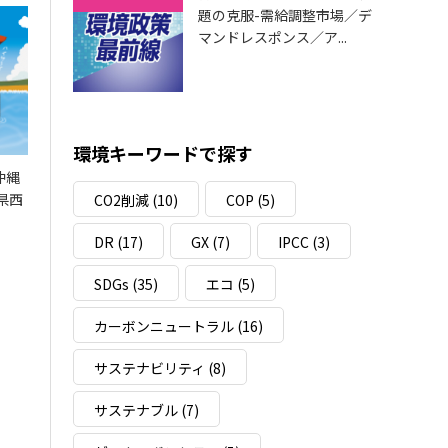
題の克服-需給調整市場／デ
マンドレスポンス／ア...
環境キーワードで探す
沖縄
県西
CO2削減
(10)
COP
(5)
DR
(17)
GX
(7)
IPCC
(3)
SDGs
(35)
エコ
(5)
カーボンニュートラル
(16)
サステナビリティ
(8)
サステナブル
(7)