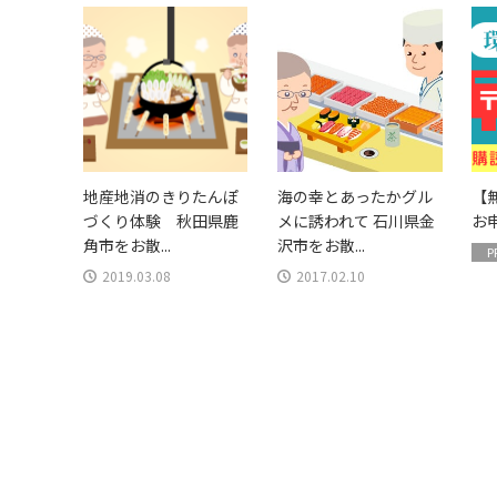
地産地消のきりたんぽ
海の幸とあったかグル
【
づくり体験 秋田県鹿
メに誘われて 石川県金
お
角市をお散...
沢市をお散...
P
2019.03.08
2017.02.10